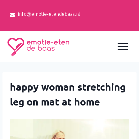
Doorgaan
naar
info@emotie-etendebaas.nl
inhoud
happy woman stretching
leg on mat at home